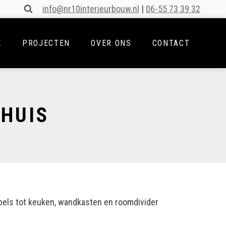
info@nr10interieurbouw.nl
|
06-55 73 39 32
K
PROJECTEN
OVER ONS
CONTACT
NHUIS
bels tot keuken, wandkasten en roomdivider